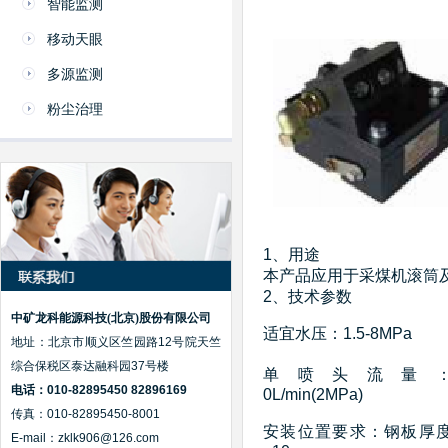
智能监测
移动天眼
多源监测
粉尘治理
1、用途
本产品应用于采煤机滚筒
2、技术参数
中矿龙科能源科技(北京)股份有限公司
适宜水压：1.5-8MPa
地址：北京市顺义区竺园路12号院天竺
综合保税区泰达融科园37号楼
单喷头流量
电话：010-82895450 82896169
0L/min(2MPa)
传真：010-82895450-8001
安装位置要求：钢板厚
E-mail：zklk906@126.com