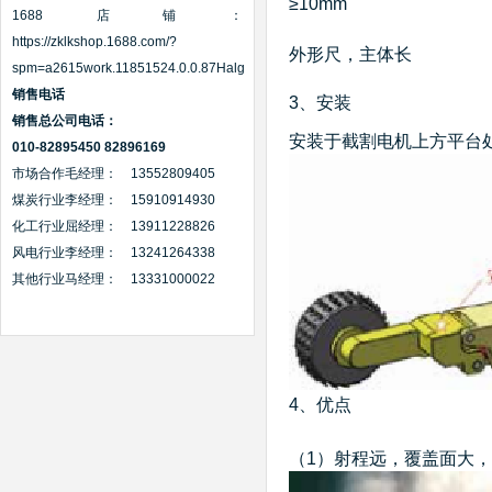
≥10mm
1688店铺：
https://zklkshop.1688.com/?
外形尺，主体长
spm=a2615work.11851524.0.0.87Halg
销售电话
3、安装
销售
总公司
电话：
安装于截割电机上方平台
010-82895450 82896169
市场合作毛经理： 13552809405
煤炭行业李经理： 15910914930
化工行业屈经理： 13911228826
风电行业李经理： 13241264338
其他行业马经理： 13331000022
4、优点
（1）射程远，覆盖面大，