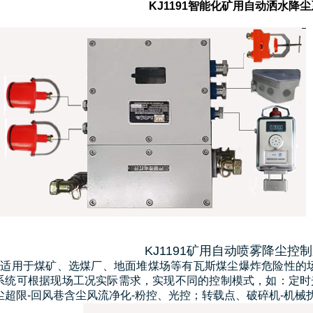
KJ1191智能化矿用自动洒水降
KJ1191矿用自动喷雾降尘控
用于煤矿、选煤厂、地面堆煤场等有瓦斯煤尘爆炸危险性的场
系统可根据现场工况实际需求，实现不同的控制模式，如：定时光
尘超限-回风巷含尘风流净化-粉控、光控；转载点、破碎机-机械